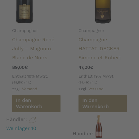
Champagner
Champagner
Champagne René
Champagne
Jolly – Magnum
HATTAT-DECKER
Blanc de Noirs
Simone et Robert
89,00
€
47,00
€
Enthält 19% MwSt.
Enthält 19% MwSt.
(
58,15
€
/ 1 L)
(
61,41
€
/ 1 L)
zzgl.
Versand
zzgl.
Versand
In den
In den
Warenkorb
Warenkorb
Händler:
Weinlager 10
Händler: