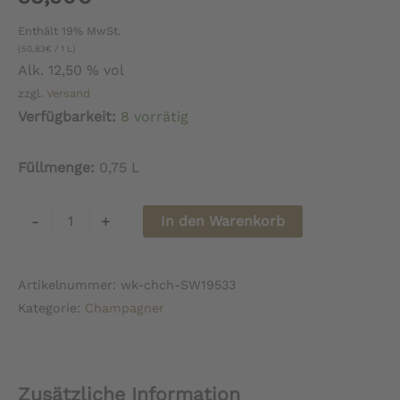
Enthält 19% MwSt.
(
50,83
€
/ 1 L)
Alk. 12,50 % vol
zzgl.
Versand
Verfügbarkeit:
8 vorrätig
Füllmenge:
0,75 L
Champagne
-
+
In den Warenkorb
Sadi
Malot
Artikelnummer:
wk-chch-SW19533
-
Kategorie:
Champagner
Instant
Gourmand
Sec
Zusätzliche Information
Menge