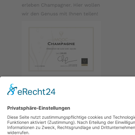
erleben Champagner. Hier wollen
wir den Genuss mit Ihnen teilen!