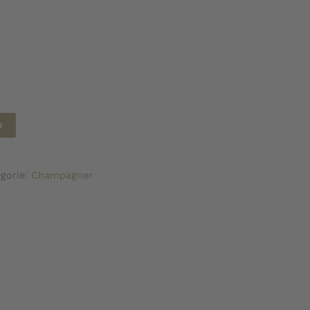
b
gorie:
Champagner