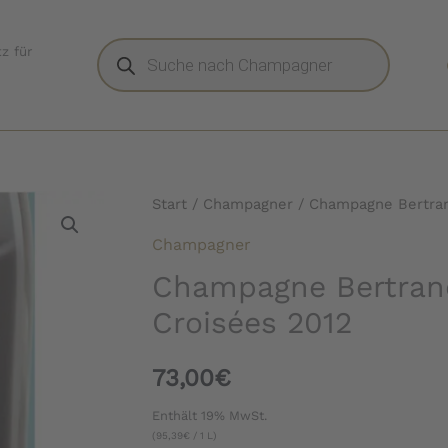
Products
z für
search
Start
/
Champagner
/ Champagne Bertran
Champagner
Champagne Bertrand
Croisées 2012
73,00
€
Enthält 19% MwSt.
(
95,39
€
/ 1 L)