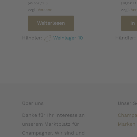
(
45,60
€
/ 1 L)
(
58,15
€
/ 1
zzgl.
Versand
zzgl.
Ve
Weiterlesen
In
Händler:
Weinlager 10
Händler
Über uns
Unser S
Danke für Ihr Interesse an
Champa
unserem Marktplatz für
Marken
Champagner. Wir sind und