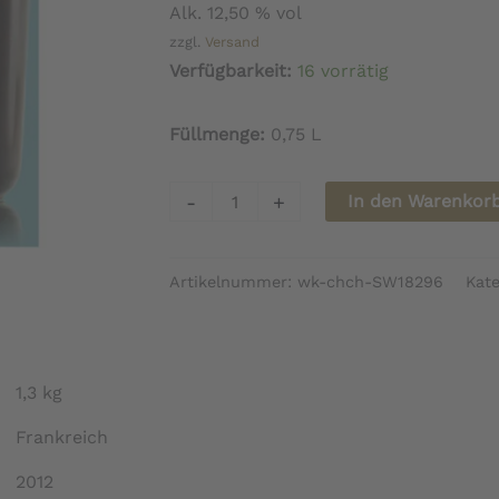
Alk. 12,50 % vol
zzgl.
Versand
Verfügbarkeit:
16 vorrätig
Füllmenge:
0,75 L
Champagne
-
+
In den Warenkor
Bertrand-
Delespierre
Artikelnummer:
wk-chch-SW18296
Kate
Origines
Croisées
2012
Menge
1,3 kg
Frankreich
2012