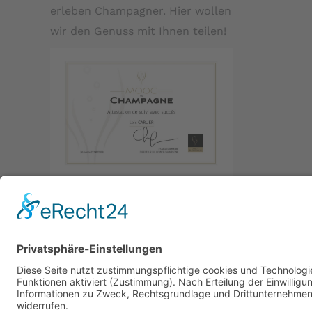
erleben Champagner. Hier wollen
wir den Genuss mit Ihnen teilen!