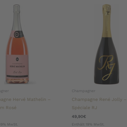
gner
Champagner
agne Hervé Mathelin –
Champagne René Jolly –
m Rosé
Spéciale RJ
49,90
€
 19% MwSt.
Enthält 19% MwSt.