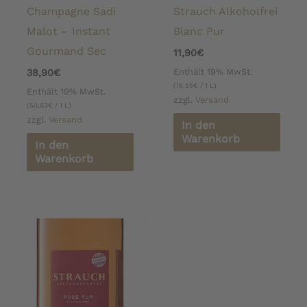
Champagne Sadi
Strauch Alkoholfrei
Malot – Instant
Blanc Pur
Gourmand Sec
11,90
€
Enthält 19% MwSt.
38,90
€
(
15,55
€
/ 1 L)
Enthält 19% MwSt.
zzgl.
Versand
(
50,83
€
/ 1 L)
zzgl.
Versand
In den
Warenkorb
In den
Warenkorb