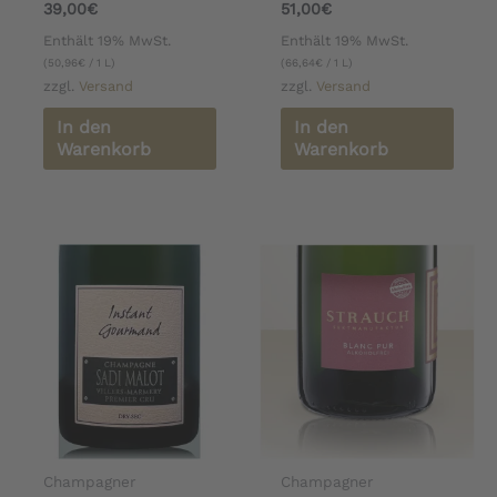
39,00
€
51,00
€
Enthält 19% MwSt.
Enthält 19% MwSt.
(
50,96
€
/ 1 L)
(
66,64
€
/ 1 L)
zzgl.
Versand
zzgl.
Versand
In den
In den
Warenkorb
Warenkorb
Champagner
Champagner