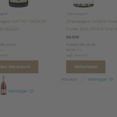
gner
Champagner
agne HATTAT-DECKER
Champagne Collard Pica
de Blancs
Cuvée Dom Picard Grand
69,00
€
 19% MwSt.
Enthält 19% MwSt.
 L)
(
90,16
€
/ 1 L)
rsand
zzgl.
Versand
 den Warenkorb
Weiterlesen
Händler:
Weinlager 10
:
Weinlager 12