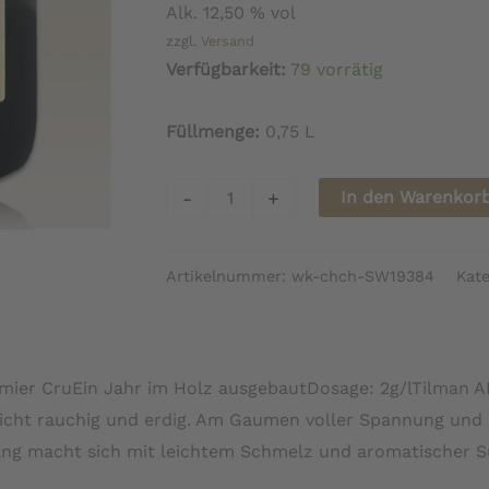
Alk. 12,50 % vol
zzgl.
Versand
Verfügbarkeit:
79 vorrätig
Füllmenge:
0,75 L
Champagne
-
+
In den Warenkor
Vincent
Bliard
Artikelnummer:
wk-chch-SW19384
Kate
Precieuses
Convictions
-
Bio
ier CruEin Jahr im Holz ausgebautDosage: 2g/lTilman AP
Menge
eicht rauchig und erdig. Am Gaumen voller Spannung und L
gang macht sich mit leichtem Schmelz und aromatischer 