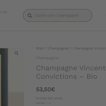
Products
z für
search
Start
/
Champagner
/ Champagne Vincent 
Champagner
Champagne Vincent 
Convictions – Bio
53,50
€
Enthält 19% MwSt.
(
69,91
€
/ 1 L)