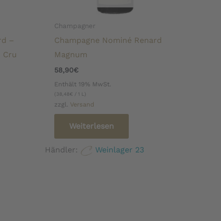
Champagner
rd –
Champagne Nominé Renard
 Cru
Magnum
58,90
€
Enthält 19% MwSt.
(
38,48
€
/ 1 L)
zzgl.
Versand
Weiterlesen
Händler:
Weinlager 23