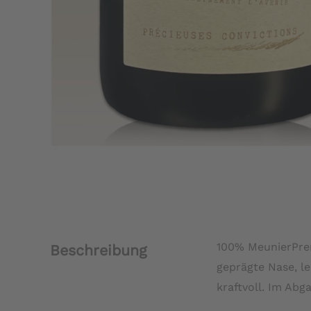
100% MeunierPrem
Beschreibung
geprägte Nase, l
kraftvoll. Im Ab