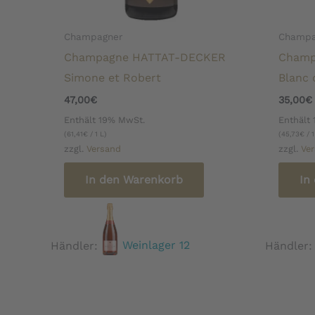
Champagner
Champa
Champagne HATTAT-DECKER
Champ
Simone et Robert
Blanc 
47,00
€
35,00
€
Enthält 19% MwSt.
Enthält
(
61,41
€
/ 1 L)
(
45,73
€
/ 1
zzgl.
Versand
zzgl.
Ve
In den Warenkorb
In
Händler:
Weinlager 12
Händler