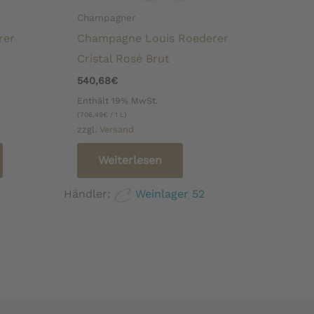
Champagner
rer
Champagne Louis Roederer
Cristal Rosé Brut
540,68
€
Enthält 19% MwSt.
(
706,49
€
/ 1 L)
zzgl.
Versand
Weiterlesen
Händler:
Weinlager 52