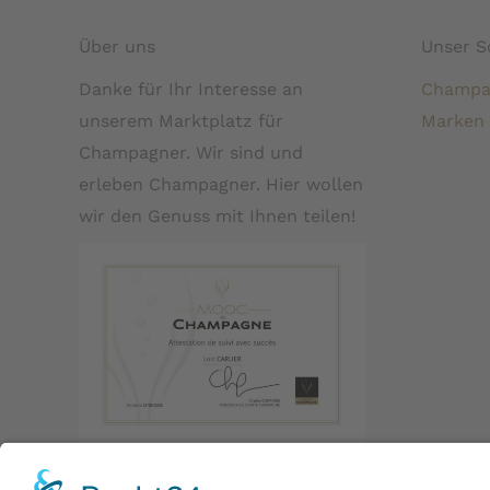
Über uns
Unser S
Danke für Ihr Interesse an
Champa
unserem Marktplatz für
Marken
Champagner. Wir sind und
erleben Champagner. Hier wollen
wir den Genuss mit Ihnen teilen!