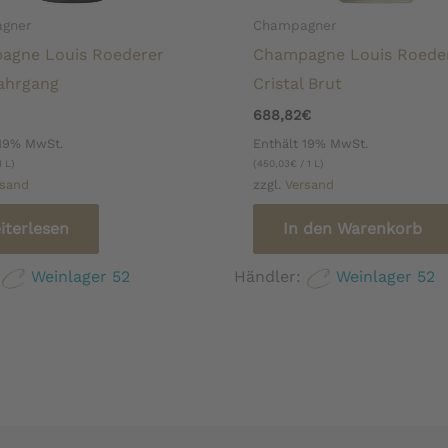
gner
Champagner
agne Louis Roederer
Champagne Louis Roede
ahrgang
Cristal Brut
688,82
€
 19% MwSt.
Enthält 19% MwSt.
1 L)
(
450,03
€
/ 1 L)
rsand
zzgl.
Versand
iterlesen
In den Warenkorb
:
Weinlager 52
Händler:
Weinlager 52