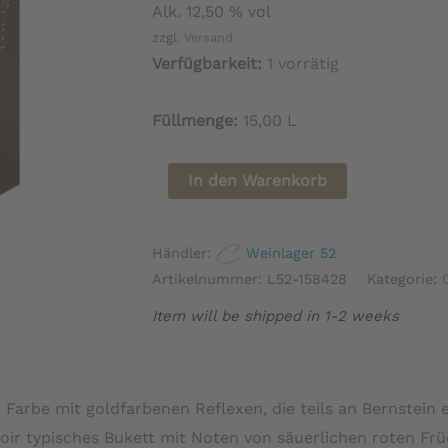
Alk. 12,50 % vol
zzgl.
Versand
Verfügbarkeit:
1 vorrätig
Füllmenge:
15,00 L
Champagne
In den Warenkorb
Louis
Roederer
Händler:
Weinlager 52
Brut
Artikelnummer:
L52-158428
Kategorie:
Jahrgang
Item will be shipped in 1-2 weeks
in
Deluxe
GP
 Farbe mit goldfarbenen Reflexen, die teils an Bernstein 
Menge
Noir typisches Bukett mit Noten von säuerlichen roten Fr