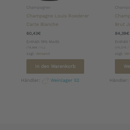
Champagner
Champa
Champagne Louis Roederer
Champ
Carte Blanche
Brut J
60,43
€
84,39
€
Enthält 19% MwSt.
Enthält
(
78,96
€
/ 1 L)
(
110,27
€
/ 
zzgl.
Versand
zzgl.
Ve
In den Warenkorb
We
Händler:
Weinlager 52
Händler