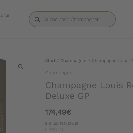
Products
z für
search
Start
/
Champagner
/ Champagne Louis R
Champagner
Champagne Louis Ro
Deluxe GP
174,49
€
Enthält 19% MwSt.
(
11,40
€
/ 1 L)