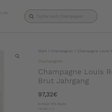
Products
z für
search
Start
/
Champagner
/ Champagne Louis R
Champagner
Champagne Louis Ro
Brut Jahrgang
97,32
€
Enthält 19% MwSt.
(
127,16
€
/ 1 L)