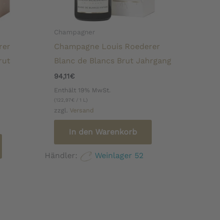
Champagner
rer
Champagne Louis Roederer
rut
Blanc de Blancs Brut Jahrgang
94,11
€
Enthält 19% MwSt.
(
122,97
€
/ 1 L)
zzgl.
Versand
In den Warenkorb
Händler:
Weinlager 52