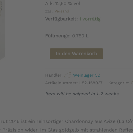
Alk. 12,50 % vol
zzgl.
Versand
Verfügbarkeit:
1 vorrätig
Füllmenge:
0,750 L
Champagne
In den Warenkorb
Louis
Roederer
Händler:
Weinlager 52
Blanc
Artikelnummer:
L52-158037
Kategorie:
de
Item will be shipped in 1-2 weeks
Blancs
Brut
Jahrgang
rut 2016 ist ein reinsortiger Chardonnay aus Avize (La Cô
Menge
 Präzision wider. Im Glas goldgelb mit strahlenden Reflex