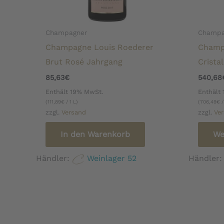
Champagner
Champa
Champagne Louis Roederer
Champ
Brut Rosé Jahrgang
Crista
85,63
€
540,68
Enthält 19% MwSt.
Enthält
(
111,89
€
/ 1 L)
(
706,49
€
/
zzgl.
Versand
zzgl.
Ve
In den Warenkorb
We
Händler:
Weinlager 52
Händler