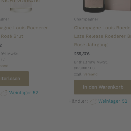
NICHT VORRÄTIG
gner
Champagner
agne Louis Roederer
Champagne Louis Roede
l Rosé Brut
Late Release Roederer B
Rosé Jahrgang
€
 19% MwSt.
255,37
€
 1 L)
Enthält 19% MwSt.
rsand
(
333,68
€
/ 1 L)
zzgl.
Versand
iterlesen
In den Warenkorb
:
Weinlager 52
Händler:
Weinlager 52