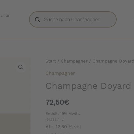
Products
z für
search
Start
/
Champagner
/ Champagne Doyard
Champagner
Champagne Doyard 
72,50
€
Enthält 19% MwSt.
(
94,73
€
/ 1 L)
Alk. 12,50 % vol