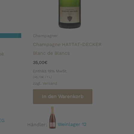
Champagner
Champagne HATTAT-DECKER
Blanc de Blancs
sé
35,00
€
Enthält 19% MwSt.
(
45,73
€
/ 1 L)
zzgl.
Versand
In den Warenkorb
EG
Händler:
Weinlager 12