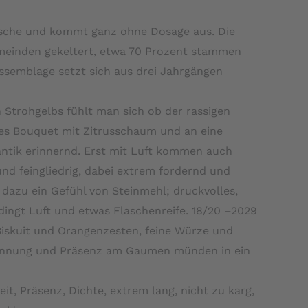
Flasche und kommt ganz ohne Dosage aus. Die
einden gekeltert, etwa 70 Prozent stammen
Assemblage setzt sich aus drei Jahrgängen
Strohgelbs fühlt man sich ob der rassigen
hles Bouquet mit Zitrusschaum und an eine
antik erinnernd. Erst mit Luft kommen auch
d feingliedrig, dabei extrem fordernd und
 dazu ein Gefühl von Steinmehl; druckvolles,
bedingt Luft und etwas Flaschenreife. 18/20 –2029
 Biskuit und Orangenzesten, feine Würze und
Spannung und Präsenz am Gaumen münden in ein
t, Präsenz, Dichte, extrem lang, nicht zu karg,