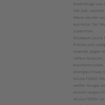
Assemblage aus 
Viel Zeit, nämlic
Weine werden au
aus Avize. Der We
zusammen.
Giuseppe Lauria 
Frische und Jodi
tosende, gegen d
reifere Nuancen,
knochentrocken, m
steiniges Finale 
Nicola FEB22: Rév
weißer Nougat so
extrem langes Fin
Nicola FEB20: Unf