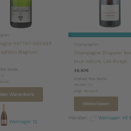
gner
agne HATTAT-DECKER
Champagner
radition Magnum
Champagne Drappier Ro
brut nature, Les Riceys
 19% MwSt.
49,90
€
 L)
Enthält 19% MwSt.
rsand
(
65,20
€
/ 1 L)
zzgl.
Versand
 den Warenkorb
Weiterlesen
Händler:
Weinlager 48 
:
Weinlager 12