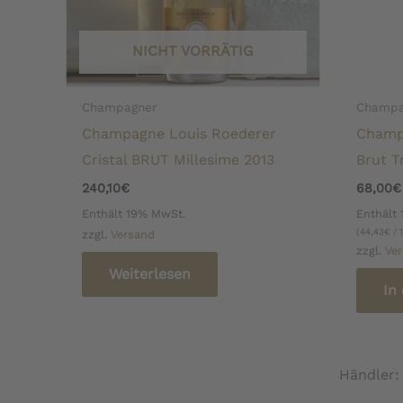
NICHT VORRÄTIG
Champagner
Champa
Champagne Louis Roederer
Champ
Cristal BRUT Millesime 2013
Brut T
240,10
€
68,00
€
Enthält 19% MwSt.
Enthält
(
44,43
€
/ 1
zzgl.
Versand
zzgl.
Ve
Weiterlesen
In
Händler