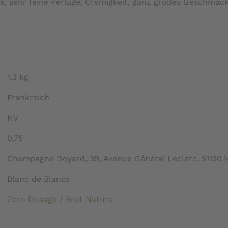
e, sehr feine Perlage, Cremigkeit, ganz großes Geschmac
1,3 kg
Frankreich
NV
0,75
Champagne Doyard, 39, Avenue Général Leclerc, 51130 V
Blanc de Blancs
Zero Dosage / Brut Nature