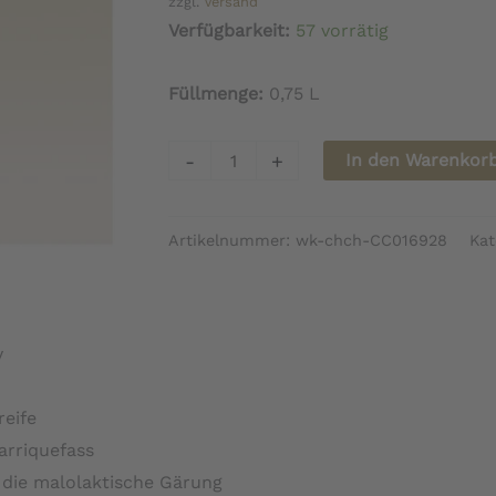
zzgl.
Versand
Verfügbarkeit:
57 vorrätig
Füllmenge:
0,75 L
Champagne
-
+
In den Warenkor
Doyard
Révolution
Artikelnummer:
wk-chch-CC016928
Kat
Menge
y
reife
rriquefass
die malolaktische Gärung