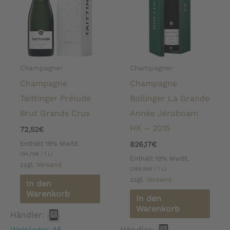
Champagner
Champagner
Champagne
Champagne
Taittinger Prélude
Bollinger La Grande
Brut Grands Crus
Année Jéroboam
HK – 2015
72,52
€
Enthält 19% MwSt.
826,17
€
(
94,76
€
/ 1 L)
Enthält 19% MwSt.
zzgl.
Versand
(
269,88
€
/ 1 L)
zzgl.
Versand
In den
Warenkorb
In den
Warenkorb
Händler:
Weinlager 45
Händler: