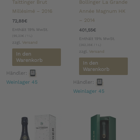
Taittinger Brut
Bollinger La Grande
Millésimé – 2016
Année Magnum HK
– 2014
72,88
€
Enthält 19% MwSt.
401,55
€
(
95,23
€
/ 1 L)
Enthält 19% MwSt.
zzgl.
Versand
(
262,35
€
/ 1 L)
zzgl.
Versand
In den
Warenkorb
In den
Warenkorb
Händler:
Weinlager 45
Händler:
Weinlager 45