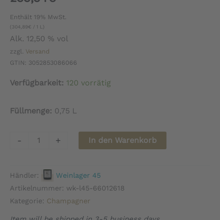
Enthält 19% MwSt.
(
304,89
€
/ 1 L)
Alk. 12,50 % vol
zzgl.
Versand
GTIN: 3052853086066
Verfügbarkeit:
120 vorrätig
Füllmenge:
0,75 L
Champagne
-
+
In den Warenkorb
Bollinger
La
Händler:
Weinlager 45
Grande
Artikelnummer:
wk-l45-66012618
Année
Kategorie:
Champagner
Rosé
Item will be shipped in 3-5 business days