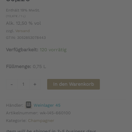
Enthält 19% MwSt.
(
112,67
€
/ 1 L)
Alk. 12,50 % vol
zzgl.
Versand
GTIN: 3052853078443
Verfügbarkeit:
120 vorrätig
Füllmenge:
0,75 L
Champagne
-
+
In den Warenkorb
Bollinger
Rosé
Händler:
Weinlager 45
-
Artikelnummer:
wk-l45-660100
Menge
Kategorie:
Champagner
Item will be shipped in 3-5 business days