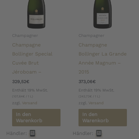
Champagner
Champagner
Champagne
Champagne
Bollinger Special
Bollinger La Grande
Cuvée Brut
Année Magnum –
Jéroboam –
2015
329,52
€
373,06
€
Enthält 19% MwSt.
Enthält 19% MwSt.
(
107,64
€
/ 1 L)
(
243,73
€
/ 1 L)
zzgl.
Versand
zzgl.
Versand
In den
In den
Warenkorb
Warenkorb
Händler:
Händler: