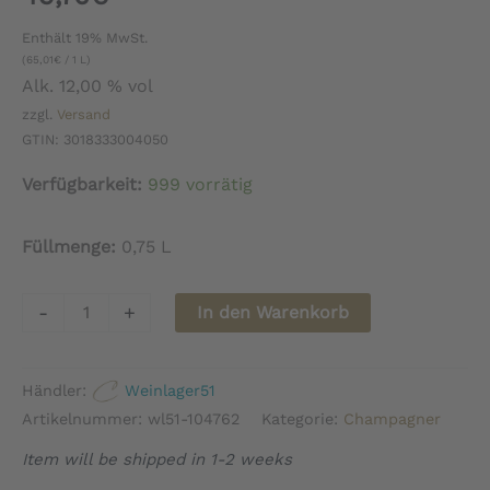
Enthält 19% MwSt.
(
65,01
€
/ 1 L)
Alk. 12,00 % vol
zzgl.
Versand
GTIN: 3018333004050
Verfügbarkeit:
999 vorrätig
Füllmenge:
0,75 L
Champagne
-
+
In den Warenkorb
Piper
Heidsieck
Händler:
Weinlager51
Champagner
Artikelnummer:
wl51-104762
Kategorie:
Champagner
Brut
Item will be shipped in 1-2 weeks
Essentiel