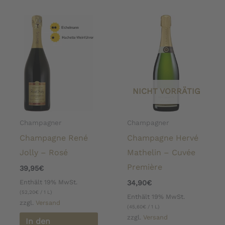
NICHT VORRÄTIG
Champagner
Champagner
Champagne René
Champagne Hervé
Jolly – Rosé
Mathelin – Cuvée
Première
39,95
€
Enthält 19% MwSt.
34,90
€
(
52,20
€
/ 1 L)
Enthält 19% MwSt.
zzgl.
Versand
(
45,60
€
/ 1 L)
zzgl.
Versand
In den