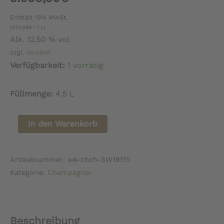
Enthält 19% MwSt.
(
870,89
€
/ 1 L)
Alk. 12,50 % vol
zzgl.
Versand
Verfügbarkeit:
1 vorrätig
Füllmenge:
4,5 L
Champagne
In den Warenkorb
Pierre
Peters
Artikelnummer:
wk-chch-SW19115
Cuvée
Kategorie:
Champagner
Victor
Kollektors
Box
Beschreibung
Menge