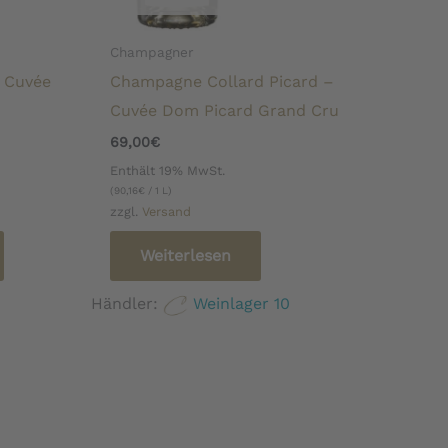
Champagner
 Cuvée
Champagne Collard Picard –
Cuvée Dom Picard Grand Cru
69,00
€
Enthält 19% MwSt.
(
90,16
€
/ 1 L)
zzgl.
Versand
Weiterlesen
Händler:
Weinlager 10