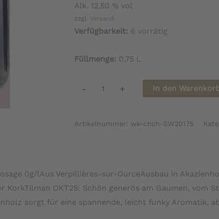
Alk. 12,50 % vol
zzgl.
Versand
Verfügbarkeit:
6 vorrätig
Füllmenge:
0,75 L
Champagne
-
+
In den Warenkor
Marie
Copinet
Artikelnummer:
wk-chch-SW20175
Kate
Croix
Maître
Anne
2019
osage 0g/lAus Verpillières-sur-OurceAusbau in Akazienhol
Menge
r KorkTilman OKT25: Schön generös am Gaumen, vom Stil e
nholz sorgt für eine spannende, leicht funky Aromatik, a