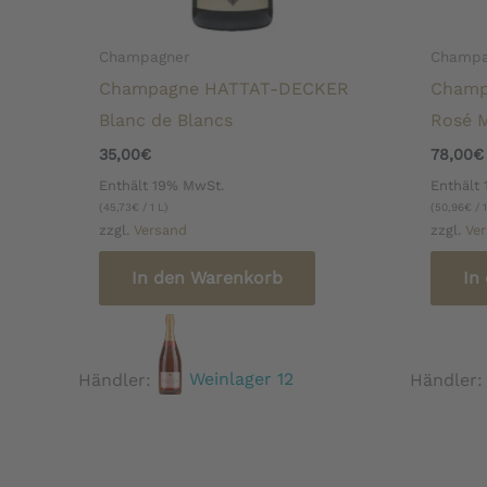
Champagner
Champa
Champagne HATTAT-DECKER
Champ
Blanc de Blancs
Rosé 
35,00
€
78,00
€
Enthält 19% MwSt.
Enthält
(
45,73
€
/ 1 L)
(
50,96
€
/ 1
zzgl.
Versand
zzgl.
Ve
In den Warenkorb
In
Händler:
Weinlager 12
Händler