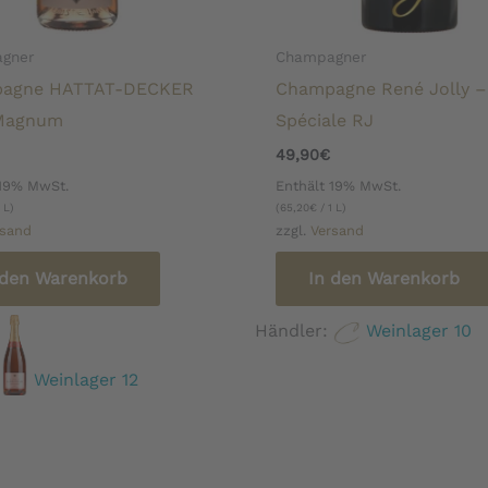
gner
Champagner
agne HATTAT-DECKER
Champagne René Jolly –
Magnum
Spéciale RJ
49,90
€
 19% MwSt.
Enthält 19% MwSt.
 L)
(
65,20
€
/ 1 L)
rsand
zzgl.
Versand
 den Warenkorb
In den Warenkorb
Händler:
Weinlager 10
:
Weinlager 12