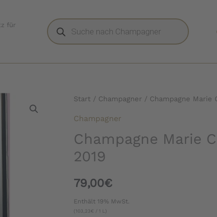
Products
z für
search
Start
/
Champagner
/ Champagne Marie C
Champagner
Champagne Marie Co
2019
79,00
€
Enthält 19% MwSt.
(
103,23
€
/ 1 L)