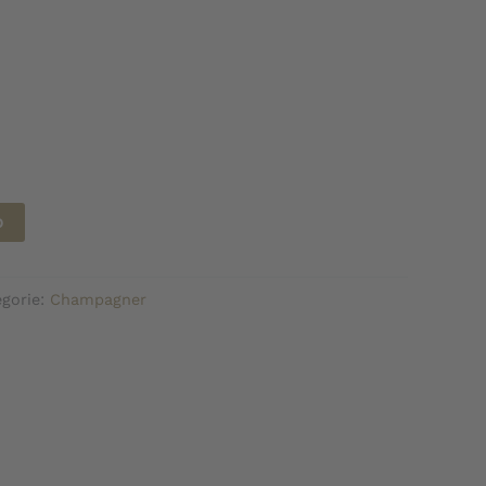
b
egorie:
Champagner