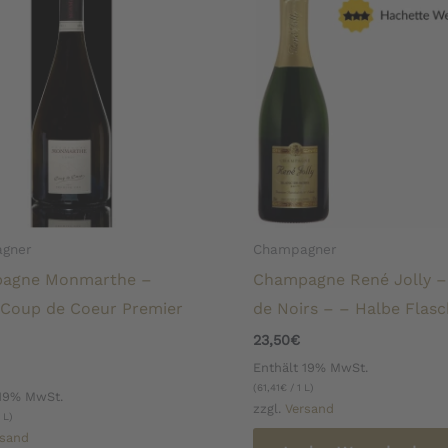
gner
Champagner
agne Monmarthe –
Champagne René Jolly –
 Coup de Coeur Premier
de Noirs – – Halbe Flas
23,50
€
Enthält 19% MwSt.
(
61,41
€
/ 1 L)
 19% MwSt.
zzgl.
Versand
 L)
rsand