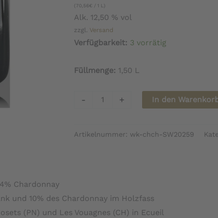
(
70,56
€
/ 1 L)
Alk. 12,50 % vol
zzgl.
Versand
Verfügbarkeit:
3 vorrätig
Füllmenge:
1,50 L
Champagne
-
+
In den Warenkor
Louis
Brochet
Artikelnummer:
wk-chch-SW20259
Kat
Cuvée
Alain
Millésime
2016
 34% Chardonnay
MAGNUM
ank und 10% des Chardonnay im Holzfass
Menge
Rosets (PN) und Les Vouagnes (CH) in Ecueil