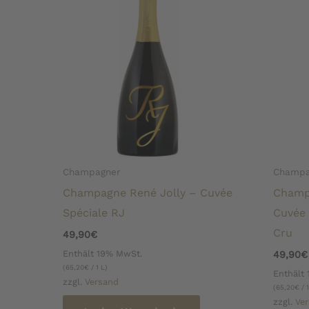
Champagner
Champa
Champagne René Jolly – Cuvée
Champ
Spéciale RJ
Cuvée
Cru
49,90
€
Enthält 19% MwSt.
49,90
€
(
65,20
€
/ 1 L)
Enthält
zzgl.
Versand
(
65,20
€
/ 1
zzgl.
Ve