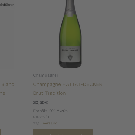
Champagner
 Blanc
Champagne HATTAT-DECKER
che
Brut Tradition
30,50
€
Enthält 19% MwSt.
(
39,85
€
/ 1 L)
zzgl.
Versand