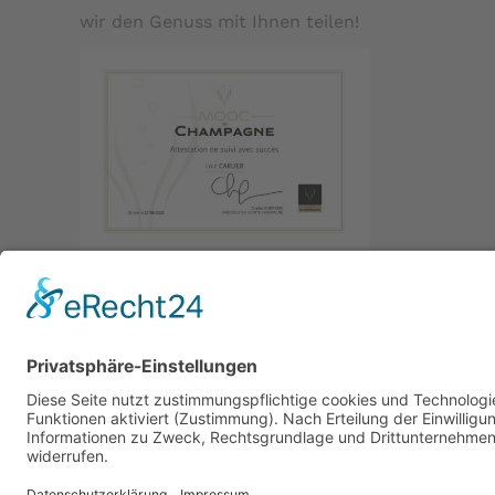
wir den Genuss mit Ihnen teilen!
Copyright © 2026 ChampagnerKollektion | Cham