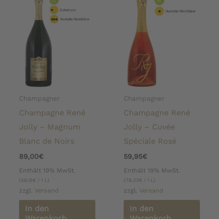
Champagner
Champagner
Champagne René
Champagne René
Jolly – Magnum
Jolly – Cuvée
Blanc de Noirs
Spéciale Rosé
89,00
€
59,95
€
Enthält 19% MwSt.
Enthält 19% MwSt.
(
58,15
€
/ 1 L)
(
78,33
€
/ 1 L)
zzgl.
Versand
zzgl.
Versand
In den
In den
Warenkorb
Warenkorb