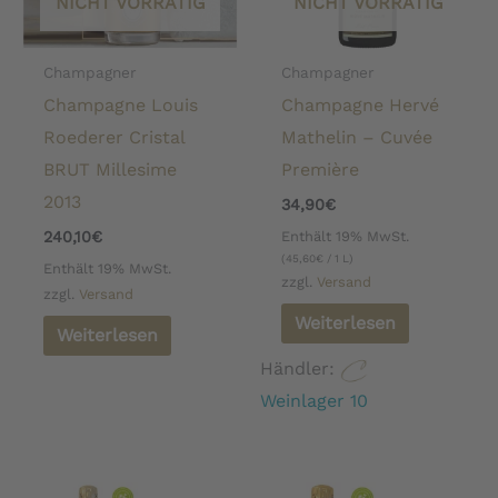
NICHT VORRÄTIG
NICHT VORRÄTIG
Champagner
Champagner
Champagne Louis
Champagne Hervé
Roederer Cristal
Mathelin – Cuvée
BRUT Millesime
Première
2013
34,90
€
Enthält 19% MwSt.
240,10
€
(
45,60
€
/ 1 L)
Enthält 19% MwSt.
zzgl.
Versand
zzgl.
Versand
Weiterlesen
Weiterlesen
Händler:
Weinlager 10