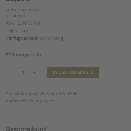
Enthält 19% MwSt.
(
55,53
€
/ 1 L)
Alk. 12,50 % vol
zzgl.
Versand
Verfügbarkeit:
13 vorrätig
Füllmenge:
1,50 L
Champagne
-
+
In den Warenkorb
Louis
Brochet
Artikelnummer:
wk-chch-SW19766
Brut
Kategorie:
Champagner
Héritage
MAGNUM
Menge
Beschreibung