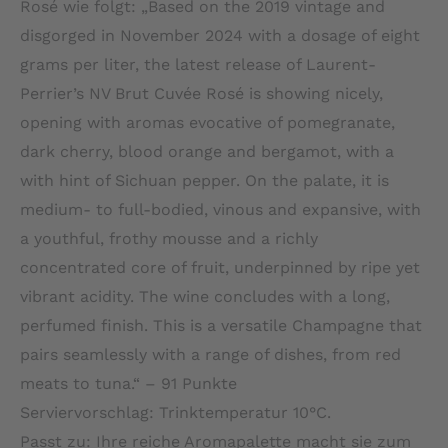
Rosé wie folgt: „Based on the 2019 vintage and
disgorged in November 2024 with a dosage of eight
grams per liter, the latest release of Laurent-
Perrier’s NV Brut Cuvée Rosé is showing nicely,
opening with aromas evocative of pomegranate,
dark cherry, blood orange and bergamot, with a
with hint of Sichuan pepper. On the palate, it is
medium- to full-bodied, vinous and expansive, with
a youthful, frothy mousse and a richly
concentrated core of fruit, underpinned by ripe yet
vibrant acidity. The wine concludes with a long,
perfumed finish. This is a versatile Champagne that
pairs seamlessly with a range of dishes, from red
meats to tuna.“ – 91 Punkte
Serviervorschlag: Trinktemperatur 10°C.
Passt zu: Ihre reiche Aromapalette macht sie zum