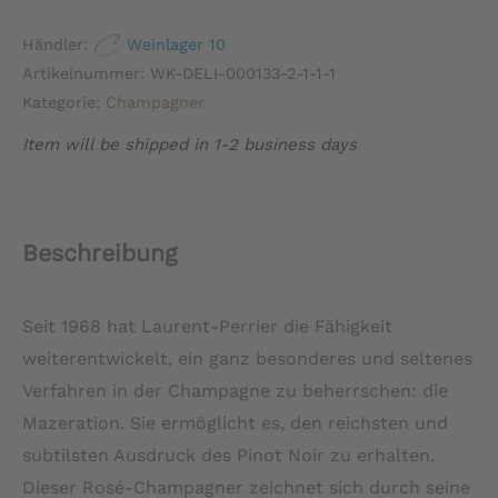
Perrier
Händler:
Weinlager 10
-
Artikelnummer:
WK-DELI-000133-2-1-1-1
Cuvée
Kategorie:
Champagner
Rosé
Item will be shipped in 1-2 business days
-
Limited
Edition
Beschreibung
"Rubans"
Menge
Seit 1968 hat Laurent-Perrier die Fähigkeit
weiterentwickelt, ein ganz besonderes und seltenes
Verfahren in der Champagne zu beherrschen: die
Mazeration. Sie ermöglicht es, den reichsten und
subtilsten Ausdruck des Pinot Noir zu erhalten.
Dieser Rosé-Champagner zeichnet sich durch seine