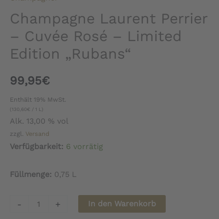
Champagne Laurent Perrier
– Cuvée Rosé – Limited
Edition „Rubans“
99,95
€
Enthält 19% MwSt.
(
130,60
€
/ 1 L)
Alk. 13,00 % vol
zzgl.
Versand
Verfügbarkeit:
6 vorrätig
Füllmenge:
0,75 L
Champagne
-
+
In den Warenkorb
Laurent