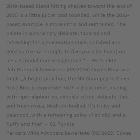
2019-based blend hitting shelves toward the end of
2025 is a little juicier and rounded, while the 2018-
based example is more citric and restrained. The
palate is surprisingly delicate, tapered and
refreshing for a maceration style, polished and
gently creamy through its five years (at least) on
lees. A model non-vintage rosé..“ – 92 Punkte
Jeb Dunnuck bewertete (09/2025) Cuvée Rosé wie
folgt: „A bright pink hue, the NV Champagne Cuvee
Rose Brut is expressive with a great nose, leading
with ripe raspberries, candied citrus, delicate flint,
and fresh roses. Medium-bodied, it’s fruity and
balanced, with a refreshing spine of acidity and a
fluffy and fine“ – 92 Punkte
Parker’s Wine Advocate bewertete (08/2025) Cuvée