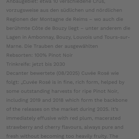
Anbaugebiet: etwa 10 verschiedene Crus,
vorzugsweise aus den südlichen und nördlichen
Regionen der Montagne de Reims – wo auch die
berühmte Côte de Bouzy liegt – unter anderem die
Lagen in Ambonnay, Bouzy, Louvois und Tours-sur-
Marne. Die Trauben der ausgewählten
Rebsorten: 100% Pinot Noir
Trinkreife: jetzt bis 2030
Decanter bewertete (08/2025) Cuvée Rosé wie
folgt: „Cuvée Rosé is in fine, rich form, helped by
some outstanding harvests for ripe Pinot Noir,
including 2019 and 2018 which form the backbone
of the releases on the market during 2025. It’s
immediately effusive with red plum, macerated
strawberry and cherry flavours, always pure and
fresh without becoming too heavily fruity. The