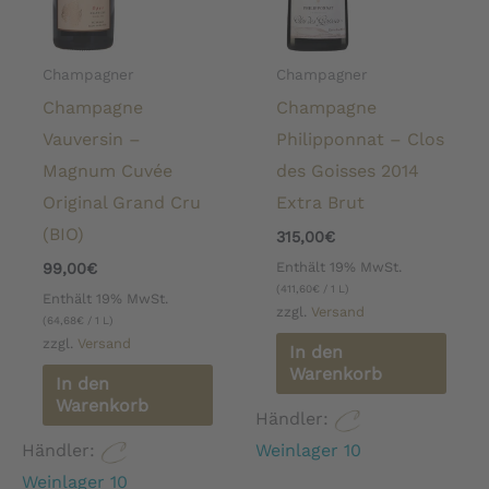
Champagner
Champagner
Champagne
Champagne
Vauversin –
Philipponnat – Clos
Magnum Cuvée
des Goisses 2014
Original Grand Cru
Extra Brut
(BIO)
315,00
€
Enthält 19% MwSt.
99,00
€
(
411,60
€
/ 1 L)
Enthält 19% MwSt.
zzgl.
Versand
(
64,68
€
/ 1 L)
zzgl.
Versand
In den
Warenkorb
In den
Warenkorb
Händler:
Händler:
Weinlager 10
Weinlager 10