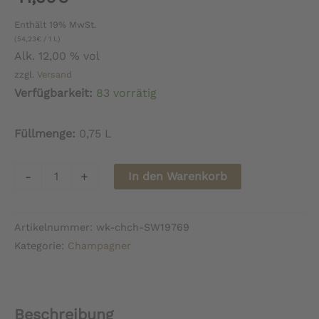
Enthält 19% MwSt.
(
54,23
€
/ 1 L)
Alk. 12,00 % vol
zzgl.
Versand
Verfügbarkeit:
83 vorrätig
Füllmenge:
0,75 L
Champagne
-
+
In den Warenkorb
JM
Goulard
Artikelnummer:
wk-chch-SW19769
Origine
Kategorie:
Champagner
-
Bio
Menge
Beschreibung