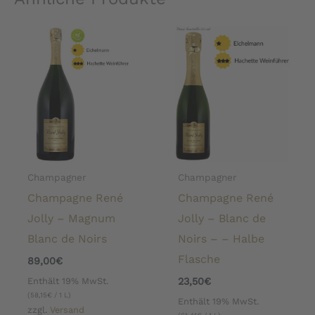
Champagner
Champagner
Champagne René
Champagne René
Jolly – Magnum
Jolly – Blanc de
Blanc de Noirs
Noirs – – Halbe
Flasche
89,00
€
Enthält 19% MwSt.
23,50
€
(
58,15
€
/ 1 L)
Enthält 19% MwSt.
zzgl.
Versand