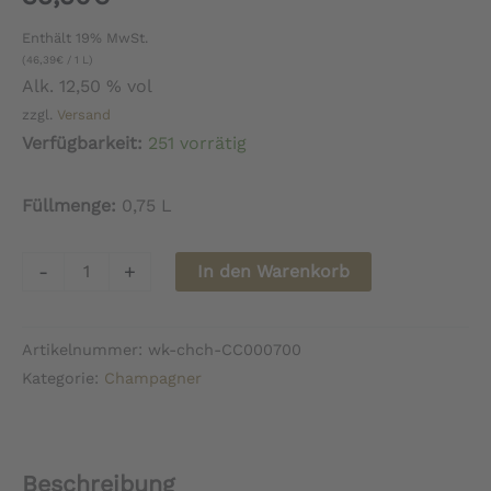
Enthält 19% MwSt.
(
46,39
€
/ 1 L)
Alk. 12,50 % vol
zzgl.
Versand
Verfügbarkeit:
251 vorrätig
Füllmenge:
0,75 L
Champagne
-
+
In den Warenkorb
Janisson-
Baradon
Artikelnummer:
wk-chch-CC000700
Brut
Kategorie:
Champagner
Sélection
Menge
Beschreibung