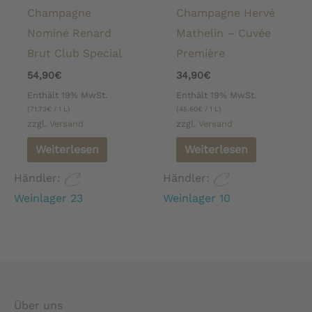
Champagne
Champagne Hervé
Nominé Renard
Mathelin – Cuvée
Brut Club Special
Première
54,90
€
34,90
€
Enthält 19% MwSt.
Enthält 19% MwSt.
(
71,73
€
/ 1 L)
(
45,60
€
/ 1 L)
zzgl.
Versand
zzgl.
Versand
Weiterlesen
Weiterlesen
Händler:
Händler:
Weinlager 23
Weinlager 10
Über uns