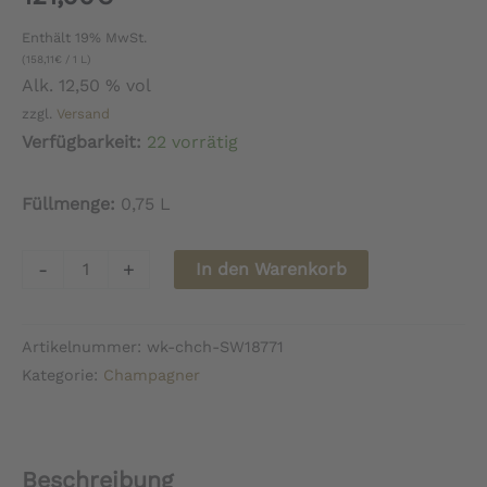
Enthält 19% MwSt.
(
158,11
€
/ 1 L)
Alk. 12,50 % vol
zzgl.
Versand
Verfügbarkeit:
22 vorrätig
Füllmenge:
0,75 L
Champagne
-
+
In den Warenkorb
Grumier
Soléra
Artikelnummer:
wk-chch-SW18771
Extra
Kategorie:
Champagner
Brut
Menge
Beschreibung