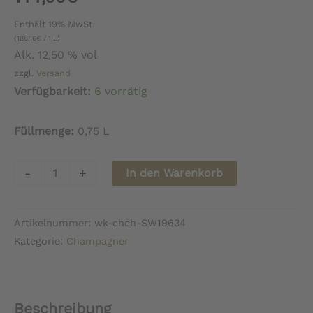
Enthält 19% MwSt.
(
188,16
€
/ 1 L)
Alk. 12,50 % vol
zzgl.
Versand
Verfügbarkeit:
6 vorrätig
Füllmenge:
0,75 L
Champagne
-
+
In den Warenkorb
Fleury
Boléro
Artikelnummer:
wk-chch-SW19634
2018
Kategorie:
Champagner
-
Bio
Menge
Beschreibung