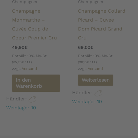
Champagner
Champagner
Champagne
Champagne Collard
Monmarthe –
Picard – Cuvée
Cuvée Coup de
Dom Picard Grand
Coeur Premier Cru
Cru
49,90
€
69,00
€
Enthält 19% MwSt.
Enthält 19% MwSt.
(
65,20
€
/ 1 L)
(
90,16
€
/ 1 L)
zzgl.
Versand
zzgl.
Versand
In den
Weiterlesen
Warenkorb
Händler:
Händler:
Weinlager 10
Weinlager 10