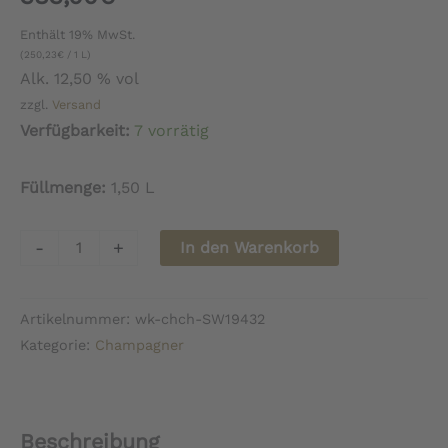
Enthält 19% MwSt.
(
250,23
€
/ 1 L)
Alk. 12,50 % vol
zzgl.
Versand
Verfügbarkeit:
7 vorrätig
Füllmenge:
1,50 L
Champagne
-
+
In den Warenkorb
Doyard
Monts
Artikelnummer:
wk-chch-SW19432
Ferres
Kategorie:
Champagner
2016
MAGNUM
Menge
Beschreibung