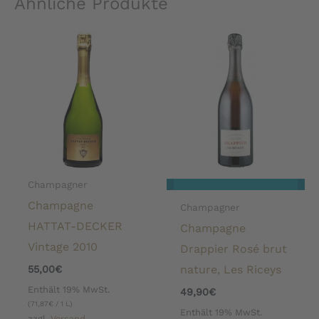
Ähnliche Produkte
Champagner
Champagne
Champagner
HATTAT-DECKER
Champagne
Vintage 2010
Drappier Rosé brut
nature, Les Riceys
55,00
€
Enthält 19% MwSt.
49,90
€
(
71,87
€
/ 1 L)
Enthält 19% MwSt.
zzgl.
Versand