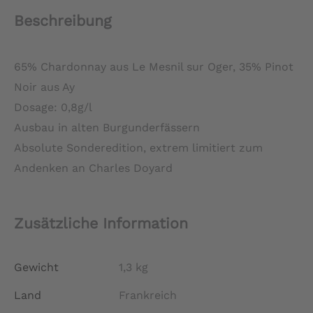
Cru
Beschreibung
2012
Menge
65% Chardonnay aus Le Mesnil sur Oger, 35% Pinot
Noir aus Ay
Dosage: 0,8g/l
Ausbau in alten Burgunderfässern
Absolute Sonderedition, extrem limitiert zum
Andenken an Charles Doyard
Zusätzliche Information
Gewicht
1,3 kg
Land
Frankreich