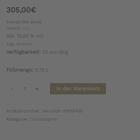
305,00
€
Enthält 19% MwSt.
(
398,53
€
/ 1 L)
Alk. 12,50 % vol
zzgl.
Versand
Verfügbarkeit:
23 vorrätig
Füllmenge:
0,75 L
Champagne
-
+
In den Warenkorb
Doyard
Cuvée
Artikelnummer:
wk-chch-SW19435
Les
Kategorie:
Champagner
Lumières
Grand