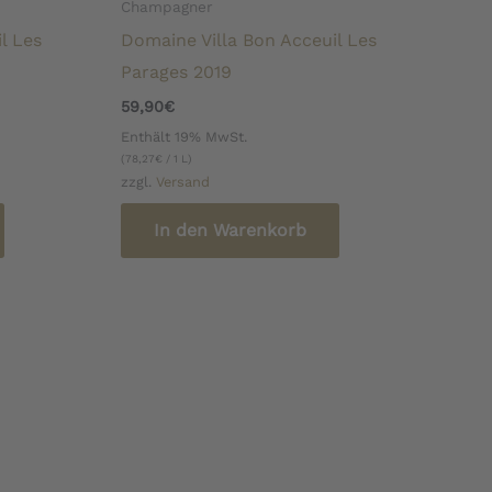
Champagner
l Les
Domaine Villa Bon Acceuil Les
Parages 2019
59,90
€
Enthält 19% MwSt.
(
78,27
€
/ 1 L)
zzgl.
Versand
In den Warenkorb