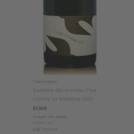
Champagner
Domaine des Arondes C’est
comme ça Millésime 2020
57,50
€
Enthält 19% MwSt.
(
75,13
€
/ 1 L)
zzgl.
Versand