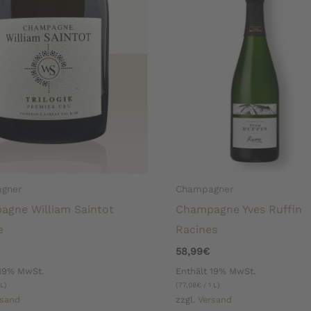
gner
Champagner
agne William Saintot
Champagne Yves Ruffin
e
Racines
58,99
€
 19% MwSt.
Enthält 19% MwSt.
 L)
(
77,08
€
/ 1 L)
rsand
zzgl.
Versand