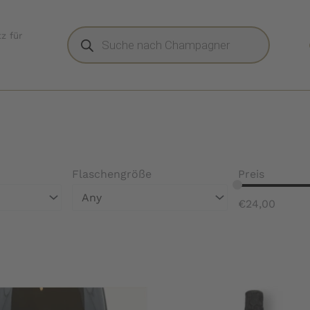
Products
z für
search
Flaschengröße
Preis
Any
€
24,00