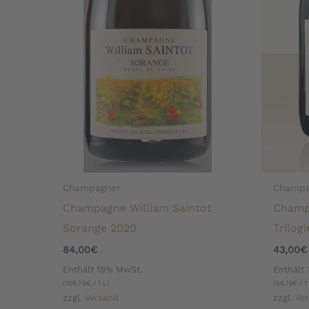
Champagner
Champa
Champagne William Saintot
Champ
Sorange 2020
Trilogi
84,00
€
43,00
€
Enthält 19% MwSt.
Enthält
(
109,76
€
/ 1 L)
(
56,19
€
/ 1
zzgl.
Versand
zzgl.
Ve