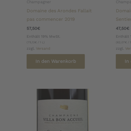
Champagner
Champa
Domaine des Arondes Fallait
Domai
pas commencer 2019
Sentie
57,50
€
47,50
€
Enthält 19% MwSt.
Enthält
(
75,13
€
/ 1 L)
(
62,07
€
/ 1
zzgl.
Versand
zzgl.
Ve
In den Warenkorb
In