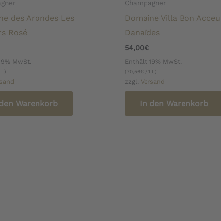
gner
Champagner
ne des Arondes Les
Domaine Villa Bon Acceui
rs Rosé
Danaïdes
54,00
€
 19% MwSt.
Enthält 19% MwSt.
 L)
(
70,56
€
/ 1 L)
rsand
zzgl.
Versand
 den Warenkorb
In den Warenkorb