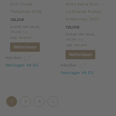
brut Cuvée
Noirs extra brut, –
Théophile 2008
La Grande Ruelle,
Ambonnay, 2007
135,00
€
Enthält 19% MwSt.
125,00
€
(
176,40
€
/ 1 L)
Enthält 19% MwSt.
zzgl.
Versand
(
163,33
€
/ 1 L)
zzgl.
Versand
Weiterlesen
Weiterlesen
Händler:
Weinlager 48 EG
Händler:
Weinlager 48 EG
1
2
3
→