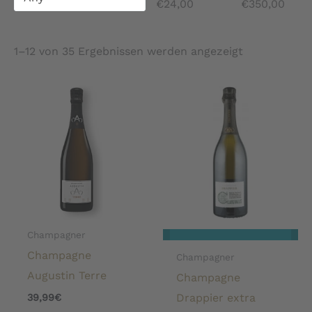
€
24,00
€
350,00
1–12 von 35 Ergebnissen werden angezeigt
Champagner
Champagne
Champagner
Augustin Terre
Champagne
Drappier extra
39,99
€