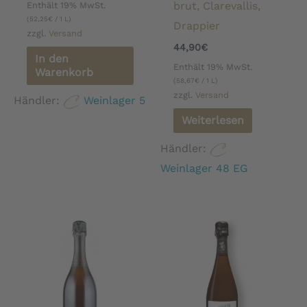
brut, Clarevallis,
Enthält 19% MwSt.
(
52,25
€
/ 1 L)
Drappier
zzgl.
Versand
44,90
€
In den
Enthält 19% MwSt.
Warenkorb
(
58,67
€
/ 1 L)
zzgl.
Versand
Händler:
Weinlager 5
Weiterlesen
Händler:
Weinlager 48 EG