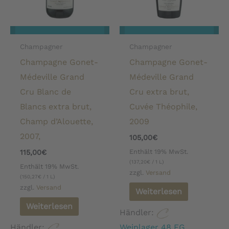
Champagner
Champagner
Champagne Gonet-
Champagne Gonet-
Médeville Grand
Médeville Grand
Cru Blanc de
Cru extra brut,
Blancs extra brut,
Cuvée Théophile,
Champ d’Alouette,
2009
2007,
105,00
€
Enthält 19% MwSt.
115,00
€
(
137,20
€
/ 1 L)
Enthält 19% MwSt.
zzgl.
Versand
(
150,27
€
/ 1 L)
zzgl.
Versand
Weiterlesen
Weiterlesen
Händler:
Händler:
Weinlager 48 EG