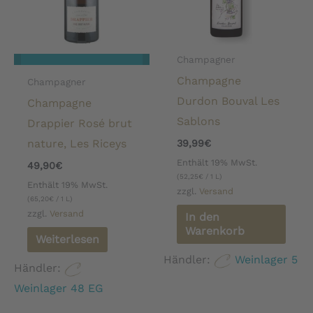
Champagner
Champagne
Champagner
Durdon Bouval Les
Champagne
Sablons
Drappier Rosé brut
nature, Les Riceys
39,99
€
Enthält 19% MwSt.
49,90
€
(
52,25
€
/ 1 L)
Enthält 19% MwSt.
zzgl.
Versand
(
65,20
€
/ 1 L)
zzgl.
Versand
In den
Warenkorb
Weiterlesen
Händler:
Weinlager 5
Händler:
Weinlager 48 EG